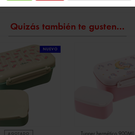
Quizás también te gusten...
NUEVO
Tupper hermético 900ML
AGOTADO