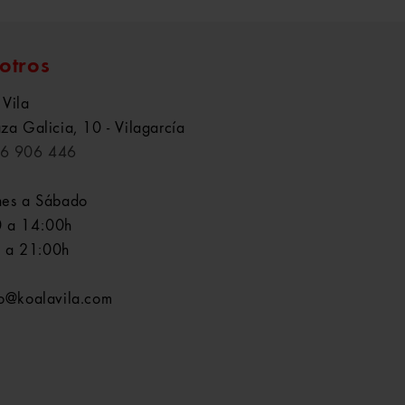
otros
 Vila
aza Galicia, 10 - Vilagarcía
6 906 446
nes a Sábado
 a 14:00h
 a 21:00h
fo@koalavila.com