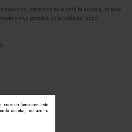
 de escursión, campamento o para la escuela, su tono
ómoda y muy practica para cualquier edad.
to.
 el correcto funcionamiento
 Puede aceptar, rechazar o