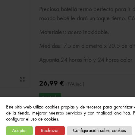
Preciosa botella termo perfecta para ir
rosado bebé le dará un toque tierno. C
Materiales: acero inoxidable.
Medidas: 7.5 cm diametro x 20.5 de al
Aguanta 24 horas frío y 24 horas calor
26,99 €
(IVA inc.)
Agotado
Este sitio web utiliza cookies propias y de terceros para garantizar
de la tienda, mejorar nuestros servicios y con finalidad analítica.
configurar el uso de cookies.
Referencia:
8435458012145
Aceptar
Rechazar
Configuración sobre cookies
A Lista De Deseos