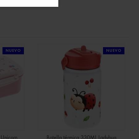
NUEVO
NUEVO
 Unicorn
Botella térmica 330ML Ladybug