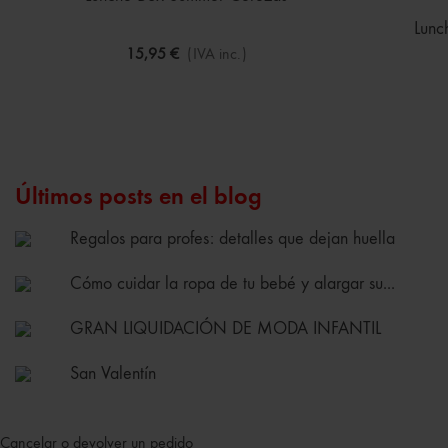
Lunc
15,95 €
(IVA inc.)
Últimos posts en el blog
Regalos para profes: detalles que dejan huella
Cómo cuidar la ropa de tu bebé y alargar su...
GRAN LIQUIDACIÓN DE MODA INFANTIL
San Valentín
Cancelar o devolver un pedido