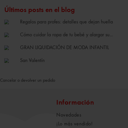
Últimos posts en el blog
Regalos para profes: detalles que dejan huella
Cómo cuidar la ropa de tu bebé y alargar su...
GRAN LIQUIDACIÓN DE MODA INFANTIL
San Valentín
Cancelar o devolver un pedido
Información
Novedades
¡Lo más vendido!