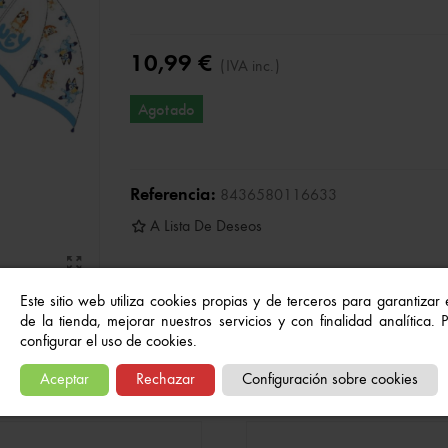
10,99 €
(IVA inc.)
Agotado
Referencia:
8436580116633
A Lista De Deseos
Este sitio web utiliza cookies propias y de terceros para garantizar
de la tienda, mejorar nuestros servicios y con finalidad analítica.
configurar el uso de cookies.
Quizás también te gusten...
Aceptar
Rechazar
Configuración sobre cookies