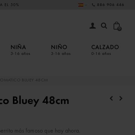
A EL 50%
886 906 446
0
NIÑA
NIÑO
CALZADO
3-16 años
3-16 años
0-16 años
TOMATICO BLUEY 48CM
co Bluey 48cm
perrito más famoso que hay ahora.