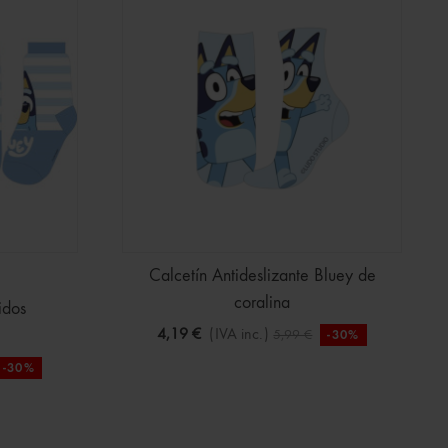
Calcetín Antideslizante Bluey de
coralina
idos
4,19 €
(IVA inc.)
5,99 €
-30%
-30%