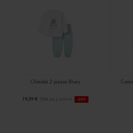
Chándal 2 piezas Bluey
Camis
19,59 €
(IVA inc.)
27,99 €
-30%