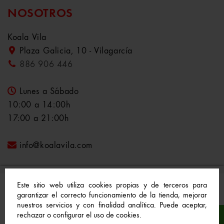
NOSOTROS
Koala Vila
Plaza Galicia, 10 - Vilagarcía
886 906 446
Lunes a Sábado
10:00 a 14:00h
17:00 a 21:00h
info@koalavila.com
Este sitio web utiliza cookies propias y de terceros para
garantizar el correcto funcionamiento de la tienda, mejorar
nuestros servicios y con finalidad analítica. Puede aceptar,
© 2021-2022 Koala Vila™. Todos los derechos
rechazar o configurar el uso de cookies.
reservados