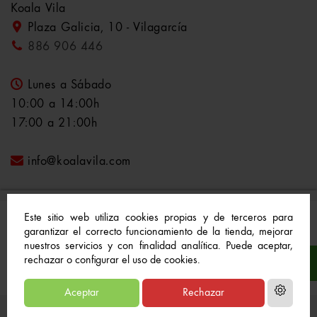
Koala Vila
Plaza Galicia, 10 - Vilagarcía
886 906 446
Lunes a Sábado
10:00 a 14:00h
17:00 a 21:00h
info@koalavila.com
Este sitio web utiliza cookies propias y de terceros para
garantizar el correcto funcionamiento de la tienda, mejorar
nuestros servicios y con finalidad analítica. Puede aceptar,
© 2021-2022 Koala Vila™. Todos los derechos
rechazar o configurar el uso de cookies.
reservados
Aceptar
Rechazar