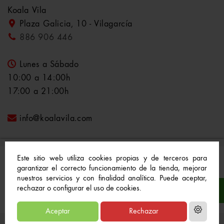
Koala Vila
Plaza Galicia, 10 - Vilagarcía
886 906 446
Lunes a Sábado
10:00 a 14:00h
17:00 a 21:00h
info@koalavila.com
Este sitio web utiliza cookies propias y de terceros para
garantizar el correcto funcionamiento de la tienda, mejorar
nuestros servicios y con finalidad analítica. Puede aceptar,
© 2021-2022 Koala Vila™. Todos los derechos
rechazar o configurar el uso de cookies.
reservados
Aceptar
Rechazar