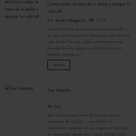
Cómo cuidar la ropa de tu bebé y alargar su
vida útil.
Por
Koala Vilagarcía
1074
La piel del bebé es extremadamente sensible, y
su ropa está en contacto directo con ella durante
todo el día. Por eso, cuidar correctamente las
prendas no solo alarga su vida útil, sino que
también protege su...
Lee Mas
San Valentín
864
San Valentín nació entre flechas de amor y
travesuras de Cupido… y en KOALA lo
celebramos creyendo en su magia con artículos
en liquidación desde sólo 1 euro. OFERTAZAS