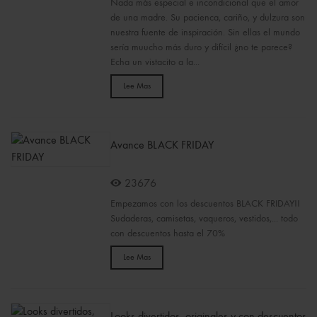
Nada más especial e incondicional que el amor
de una madre. Su pacienca, cariño, y dulzura son
nuestra fuente de inspiración. Sin ellas el mundo
sería muucho más duro y difícil ¿no te parece?
Echa un vistacito a la...
Lee Mas
Avance BLACK FRIDAY
23676
Empezamos con los descuentos BLACK FRIDAY!!
Sudaderas, camisetas, vaqueros, vestidos,... todo
con descuentos hasta el 70%
Lee Mas