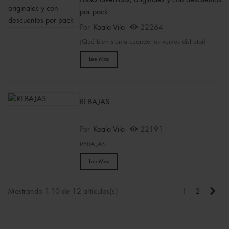
Looks divertidos, originales y con descuentos
por pack
Por
Koala Vila
22264
¡Qué bien sienta cuando los vemos disfrutar!
Lee Mas
REBAJAS
Por
Koala Vila
22191
REBAJAS
Lee Mas
Sigu
Mostrando 1-10 de 12 artículos(s)
1
2