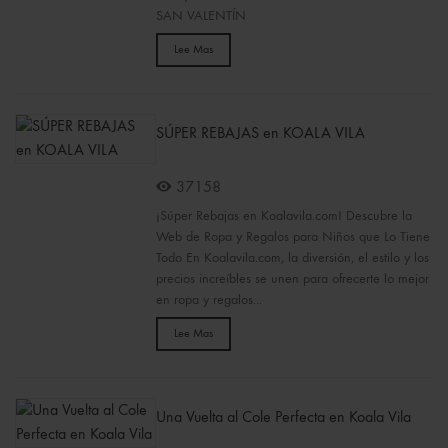
SAN VALENTÍN
Lee Mas
SÚPER REBAJAS en KOALA VILA
37158
¡Súper Rebajas en Koalavila.com! Descubre la
Web de Ropa y Regalos para Niños que Lo Tiene
Todo En Koalavila.com, la diversión, el estilo y los
precios increíbles se unen para ofrecerte lo mejor
en ropa y regalos...
Lee Mas
Una Vuelta al Cole Perfecta en Koala Vila