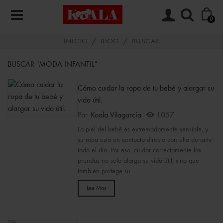
0
INICIO
/
BLOG
/
BUSCAR
BUSCAR "MODA INFANTIL"
Cómo cuidar la ropa de tu bebé y alargar su
vida útil.
Por
Koala Vilagarcía
1057
La piel del bebé es extremadamente sensible, y
su ropa está en contacto directo con ella durante
todo el día. Por eso, cuidar correctamente las
prendas no solo alarga su vida útil, sino que
también protege su...
Lee Mas