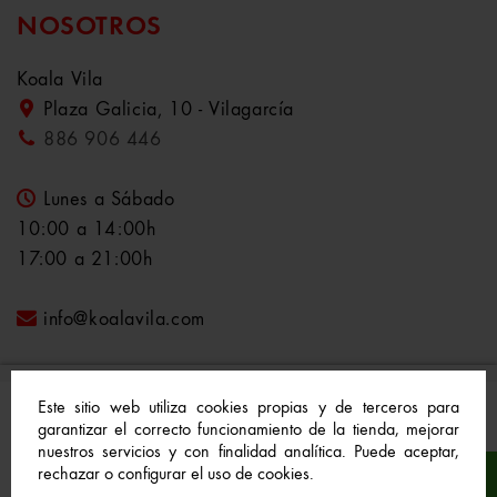
NOSOTROS
Koala Vila
Plaza Galicia, 10 - Vilagarcía
886 906 446
Lunes a Sábado
10:00 a 14:00h
17:00 a 21:00h
info@koalavila.com
Este sitio web utiliza cookies propias y de terceros para
garantizar el correcto funcionamiento de la tienda, mejorar
nuestros servicios y con finalidad analítica. Puede aceptar,
© 2021-2022 Koala Vila™. Todos los derechos
rechazar o configurar el uso de cookies.
reservados