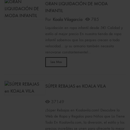
GRAN LIQUIDACIÓN DE MODA
INFANTIL
Por
Koala Vilagarcía
785
Liquidación en ropa infantil desde 5€! Calidad y
estilo al mejor precio En nuestra tienda de ropa
infantil sabemos que los peques crecen a toda
velocidad… ¡y su armario también necesita
renovarse constantemente!...
Lee Mas
SÚPER REBAJAS en KOALA VILA
37149
¡Súper Rebajas en Koalavila.com! Descubre la
Web de Ropa y Regalos para Niños que Lo Tiene
Todo En Koalavila.com, la diversión, el estilo y los
precios increíbles se unen para ofrecerte lo mejor