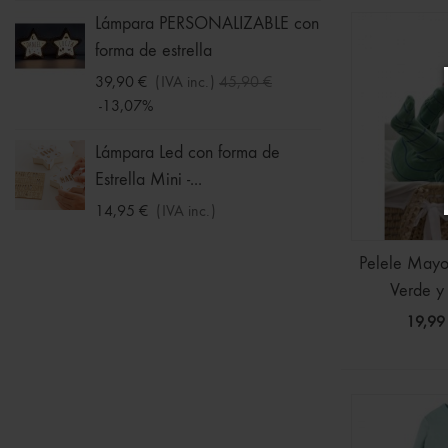
Ball -
Lámpara PERSONALIZABLE con
forma de estrella
16,09 
-30%
39,90 €
(IVA inc.)
45,90 €
-13,07%
Chalec
Niña
Lámpara Led con forma de
Estrella Mini -...
11,19 
-30%
14,95 €
(IVA inc.)
Pelele Mayor
Verde y
19,99