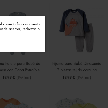
 el correcto funcionamiento
 Puede aceptar, rechazar o
ama Pelele para Bebé de
Pijama para Bebé Dinosaurio
man con Capa Extraíble
2 piezas tejido coralina
19,99 €
(IVA inc.)
19,99 €
(IVA inc.)