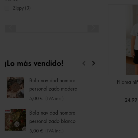
Zippy
(3)
¡Lo más vendido!
Bola navidad nombre
Calcet
Pijama ni
personalizado madera
1,75 €
5,00 €
(IVA inc.)
24,99
Hucha
Bola navidad nombre
33,95 
personalizado blanco
5,00 €
(IVA inc.)
Sudade