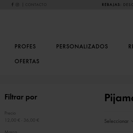
|
REBAJAS:
DESC
CONTACTO
PROFES
PERSONALIZADOS
R
OFERTAS
Pijam
Filtrar por
Precio
12,00 € - 36,00 €
Seleccionar
Marca