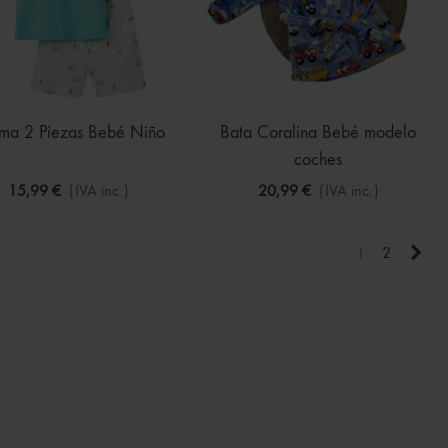
ama 2 Piezas Bebé Niño
Bata Coralina Bebé modelo
coches
15,99 €
(IVA inc.)
20,99 €
(IVA inc.)
Sigu
1
2