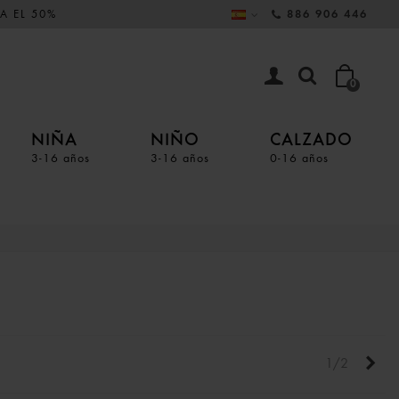
A EL 50%
886 906 446
0
NIÑA
NIÑO
CALZADO
3-16 años
3-16 años
0-16 años
Sigu
1/2