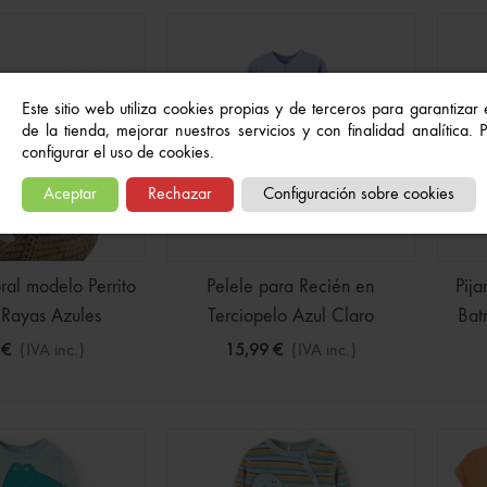
 Manga Larga
€
(IVA inc.)
22,99 €
Este sitio web utiliza cookies propias y de terceros para garantizar
de la tienda, mejorar nuestros servicios y con finalidad analítica.
o En Azul Marino Para
configurar el uso de cookies.
Aceptar
Rechazar
Configuración sobre cookies
€
(IVA inc.)
15,99 €
al modelo Perrito
Pelele para Recién en
Pij
 Rayas Azules
Terciopelo Azul Claro
Bat
 €
(IVA inc.)
15,99 €
(IVA inc.)