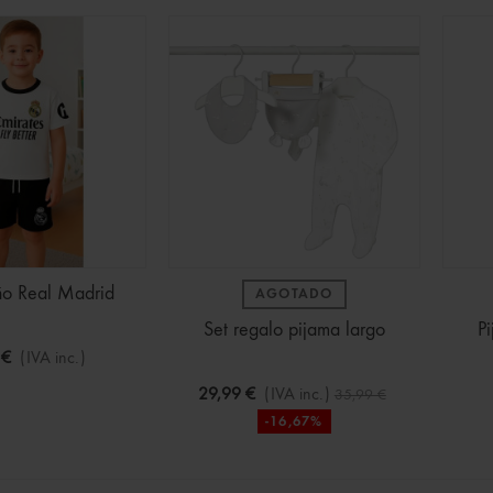
ines Bluey Surtidos
ño Real Madrid
AGOTADO
(IVA inc.)
2,50 €
-30%
Set regalo pijama largo
P
 €
(IVA inc.)
 CAJA FUERTE colores
29,99 €
(IVA inc.)
35,99 €
-16,67%
€
(IVA inc.)
ra Infantil de Dragon