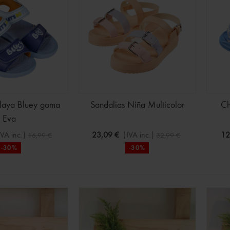
Playa Bluey goma
Sandalias Niña Multicolor
Ch
Eva
IVA inc.)
23,09 €
(IVA inc.)
12
16,99 €
32,99 €
-30%
-30%