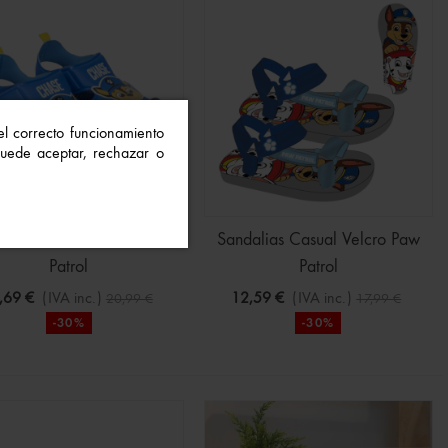
 el correcto funcionamiento
 Puede aceptar, rechazar o
ndalia Casual Eva Paw
Sandalias Casual Velcro Paw
Patrol
Patrol
,69 €
(IVA inc.)
12,59 €
(IVA inc.)
20,99 €
17,99 €
-30%
-30%