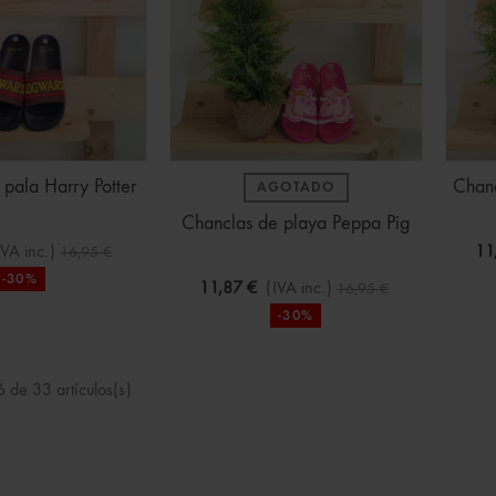
pala Harry Potter
Chan
AGOTADO
Chanclas de playa Peppa Pig
IVA inc.)
11
16,95 €
-30%
11,87 €
(IVA inc.)
16,95 €
-30%
 de 33 artículos(s)