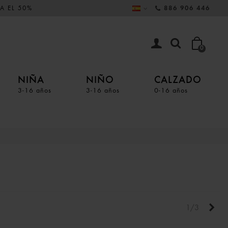
A EL 50%
886 906 446
0
NIÑA
NIÑO
CALZADO
3-16 años
3-16 años
0-16 años
Sigu
1/3