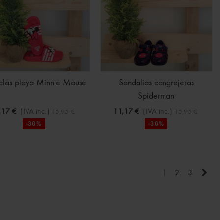
clas playa Minnie Mouse
Sandalias cangrejeras
Spiderman
,17 €
(IVA inc.)
11,17 €
(IVA inc.)
15,95 €
15,95 €
-30%
-30%
Sigu
1
2
3