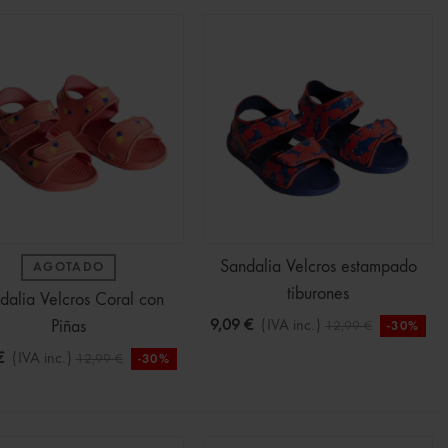
Sandalia Velcros estampado
AGOTADO
tiburones
dalia Velcros Coral con
Piñas
9,09 €
(IVA inc.)
12,99 €
-30%
€
(IVA inc.)
12,99 €
-30%