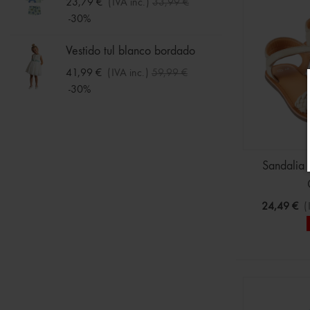
23,79 €
(IVA inc.)
33,99 €
Pack 2
-30%
infanti
11,89 
Vestido tul blanco bordado
-30%
41,99 €
(IVA inc.)
59,99 €
-30%
Pack 4
en Bot
8,39 €
Sandalia 
24,49 €
(