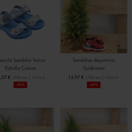
ancla Sandalia Velcro
Sandalias deportivas
Patrulla Canina
Spiderman
,57 €
(IVA inc.)
13,97 €
(IVA inc.)
17,95 €
19,95 €
-30%
-30%