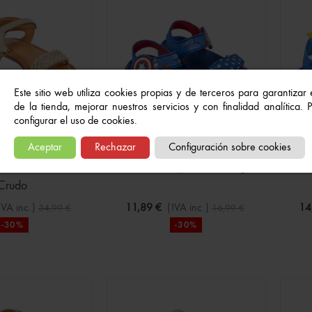
 Bóxer Real Madrid
les
€
(IVA inc.)
16,99 €
Este sitio web utiliza cookies propias y de terceros para garantizar
 Calcetines Real Madrid
de la tienda, mejorar nuestros servicios y con finalidad analítica.
e
configurar el uso de cookies.
(IVA inc.)
11,99 €
-30%
Aceptar
Rechazar
Configuración sobre cookies
Trenzada Color
Sandalias Playa Eva Avengers
Sa
Crudo
IVA inc.)
11,89 €
(IVA inc.)
14
34,99 €
16,99 €
-30%
-30%