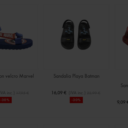
to 3 piezas Jacquard
Perla
€
(IVA inc.)
47,99 €
on velcro Marvel
Sandalia Playa Batman
San
IVA inc.)
16,09 €
(IVA inc.)
17,95 €
22,99 €
itas clásica recién
-30%
-30%
9,09 
€
(IVA inc.)
19,99 €