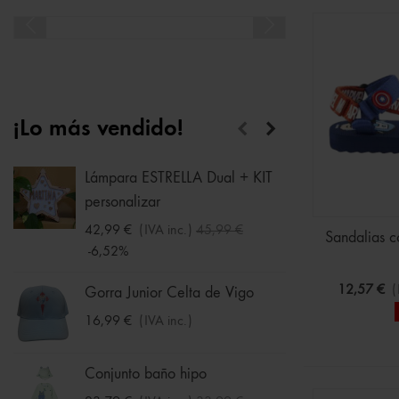
¡Lo más vendido!
Lámpara ESTRELLA Dual + KIT
Conjun
personalizar
color 
42,99 €
(IVA inc.)
45,99 €
33,59 
Sandalias c
-6,52%
-30%
12,57 €
(
Gorra Junior Celta de Vigo
Merced
nacida
16,99 €
(IVA inc.)
13,99 
-30%
Conjunto baño hipo