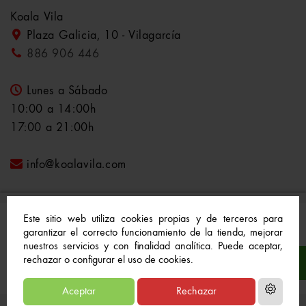
Koala Vila
Plaza Galicia, 10 - Vilagarcía
886 906 446
Lunes a Sábado
10:00 a 14:00h
17:00 a 21:00h
info@koalavila.com
Este sitio web utiliza cookies propias y de terceros para
garantizar el correcto funcionamiento de la tienda, mejorar
nuestros servicios y con finalidad analítica. Puede aceptar,
© 2021-2022 Koala Vila™. Todos los derechos
rechazar o configurar el uso de cookies.
reservados
Aceptar
Rechazar