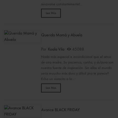
renovarse constantemente!...
Lee Mas
Querida Mamá y Abuela
Por
Koala Vila
45088
Nada más especial e incondicional que el amor
de una madre. Su pacienca, cariño, y dulzura son
nuestra fuente de inspiración. Sin ellas el mundo
sería muucho más duro y difícil ¿no te parece?
Echa un vistacito a la...
Lee Mas
Avance BLACK FRIDAY