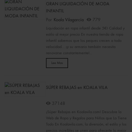
GRAN LIQUIDACIÓN DE MODA
INFANTIL
Por
Koala Vilagarcía
779
Liquidación en ropa infantil desde 5€! Calidad y
estilo al mejor precio En nuestra tienda de ropa
infantil sabemos que los peques crecen a toda
velocidad… ¡y su armario también necesita
renovarse constantemente!...
Lee Mas
SÚPER REBAJAS en KOALA VILA
37148
¡Súper Rebajas en Koalavila.com! Descubre la
Web de Ropa y Regalos para Niños que Lo Tiene
Todo En Koalavila.com, la diversión, el estilo y los
precios increíbles se unen para ofrecerte lo mejor