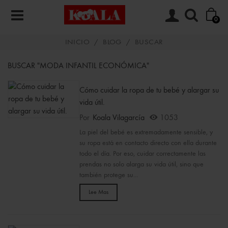
0
INICIO
/
BLOG
/
BUSCAR
BUSCAR "MODA INFANTIL ECONÓMICA"
Cómo cuidar la ropa de tu bebé y alargar su
vida útil.
Por
Koala Vilagarcía
1053
La piel del bebé es extremadamente sensible, y
su ropa está en contacto directo con ella durante
todo el día. Por eso, cuidar correctamente las
prendas no solo alarga su vida útil, sino que
también protege su...
Lee Mas