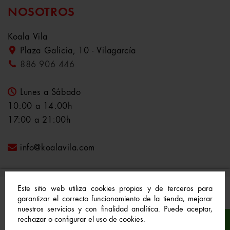
NOSOTROS
Koala Vila
Plaza Galicia, 10 - Vilagarcía
886 906 446
Lunes a Sábado
10:00 a 14:00h
17:00 a 21:00h
info@koalavila.com
Este sitio web utiliza cookies propias y de terceros para
garantizar el correcto funcionamiento de la tienda, mejorar
nuestros servicios y con finalidad analítica. Puede aceptar,
© 2021-2022 Koala Vila™. Todos los derechos
rechazar o configurar el uso de cookies.
reservados