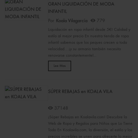
GRAN LIQUIDACIÓN DE MODA
INFANTIL
Por
Koala Vilagarcía
779
Liquidación en ropa infantil desde 5€! Calidad y
estilo al mejor precio En nuestra tienda de ropa
infantil sabemos que los peques crecen a toda
velocidad… ¡y su armario también necesita
renovarse constantemente!...
Lee Mas
SÚPER REBAJAS en KOALA VILA
37148
¡Súper Rebajas en Koalavila.com! Descubre la
Web de Ropa y Regalos para Niños que Lo Tiene
Todo En Koalavila.com, la diversión, el estilo y los
precios increíbles se unen para ofrecerte lo mejor