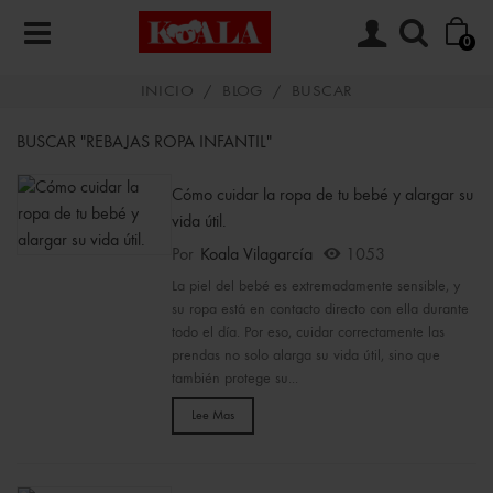
0
INICIO
/
BLOG
/
BUSCAR
BUSCAR "REBAJAS ROPA INFANTIL"
Cómo cuidar la ropa de tu bebé y alargar su
vida útil.
Por
Koala Vilagarcía
1053
La piel del bebé es extremadamente sensible, y
su ropa está en contacto directo con ella durante
todo el día. Por eso, cuidar correctamente las
prendas no solo alarga su vida útil, sino que
también protege su...
Lee Mas