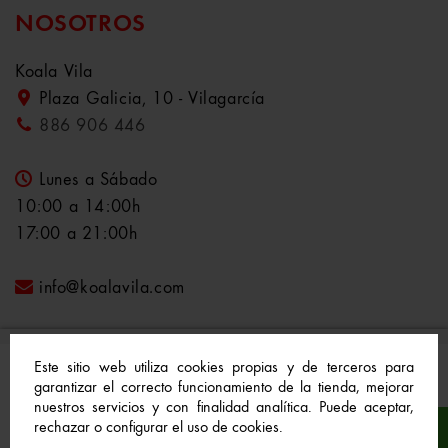
NOSOTROS
Koala Vila
Plaza Galicia, 10 - Vilagarcía
886 906 446
Lunes a Sábado
10:00 a 14:00h
17:00 a 21:00h
info@koalavila.com
Este sitio web utiliza cookies propias y de terceros para
garantizar el correcto funcionamiento de la tienda, mejorar
nuestros servicios y con finalidad analítica. Puede aceptar,
© 2021-2022 Koala Vila™. Todos los derechos
rechazar o configurar el uso de cookies.
reservados