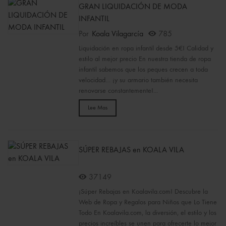
GRAN LIQUIDACIÓN DE MODA
INFANTIL
Por
Koala Vilagarcía
785
Liquidación en ropa infantil desde 5€! Calidad y
estilo al mejor precio En nuestra tienda de ropa
infantil sabemos que los peques crecen a toda
velocidad… ¡y su armario también necesita
renovarse constantemente!...
Lee Mas
SÚPER REBAJAS en KOALA VILA
37149
¡Súper Rebajas en Koalavila.com! Descubre la
Web de Ropa y Regalos para Niños que Lo Tiene
Todo En Koalavila.com, la diversión, el estilo y los
precios increíbles se unen para ofrecerte lo mejor