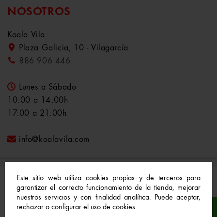
NOSOTROS
Koala Vila
Plaza Galicia, 10 - Vilagarcía
886 906 446
Lunes a Sábado
10:00 a 14:00h
17:00 a 21:00h
info@koalavila.com
Este sitio web utiliza cookies propias y de terceros para
garantizar el correcto funcionamiento de la tienda, mejorar
nuestros servicios y con finalidad analítica. Puede aceptar,
© 2021-2022 Koala Vila™. Todos los derechos
rechazar o configurar el uso de cookies.
reservados