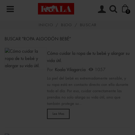
0
INICIO
/
BLOG
/
BUSCAR
BUSCAR "ROPA ALGODÓN BEBÉ"
Cómo cuidar la ropa de tu bebé y alargar su
vida útil.
Por
Koala Vilagarcía
1057
La piel del bebé es extremadamente sensible, y
su ropa está en contacto directo con ella durante
todo el día. Por eso, cuidar correctamente las
prendas no solo alarga su vida útil, sino que
también protege su...
Lee Mas