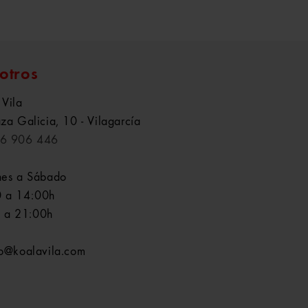
otros
 Vila
aza Galicia, 10 - Vilagarcía
6 906 446
nes a Sábado
 a 14:00h
 a 21:00h
fo@koalavila.com