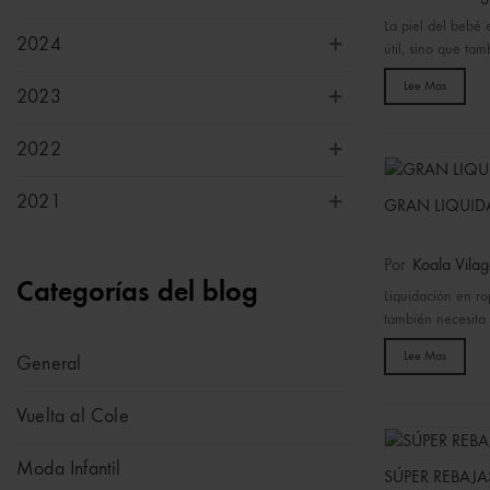
La piel del bebé 
2024
útil, sino que tam
Lee Mas
2023
2022
2021
GRAN LIQUID
Por
Koala Vilag
Categorías del blog
Liquidación en ro
también necesita 
Lee Mas
General
Vuelta al Cole
Moda Infantil
SÚPER REBAJA