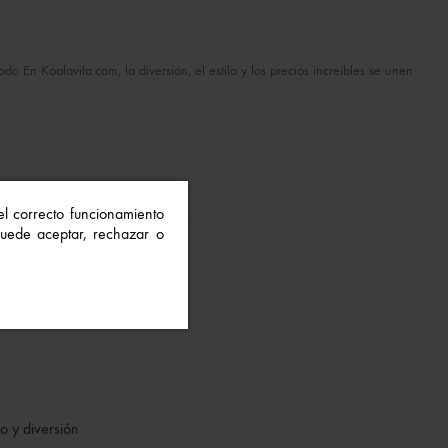
En Koalavila.com, la diversión, el estilo y los precios increíbles se unen
 el correcto funcionamiento
 Puede aceptar, rechazar o