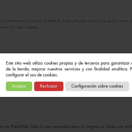
 Koalavila.com! Descubre la Web de Ropa y Regalos para Niños que Lo Tiene Todo 
mejor en ropa y regalos...
Este sitio web utiliza cookies propias y de terceros para garantizar
de la tienda, mejorar nuestros servicios y con finalidad analítica.
ole Perfecta en Koala Vila
configurar el uso de cookies.
Aceptar
Rechazar
Configuración sobre cookies
itas para que tus hijos estén cómodos para la vuelta al cole en Koala Vila