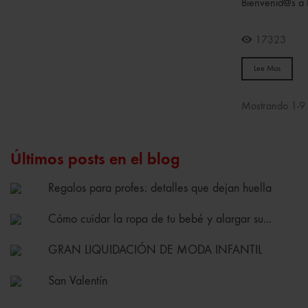
Bienvenid@s a K
17323
Lee Mas
Mostrando 1-9 d
Últimos posts en el blog
Regalos para profes: detalles que dejan huella
Cómo cuidar la ropa de tu bebé y alargar su...
GRAN LIQUIDACIÓN DE MODA INFANTIL
San Valentín