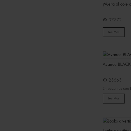
¡Vuelta al cole
37772
Lee Mas
Avance BLACK
23663
Empezamos con lo
Lee Mas
Looks divertido