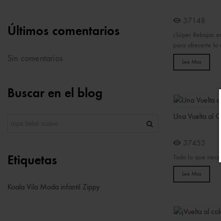
37148
Últimos comentarios
¡Súper Rebajas en
para ofrecerte lo 
Sin comentarios
Lee Mas
Buscar en el blog
Una Vuelta al C
37453
Todo lo que neces
Etiquetas
Lee Mas
Koala Vila
Moda infantil
Zippy