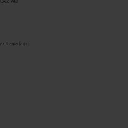
oala Vila!
e 9 artículos(s)