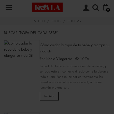
0
INICIO
/
BLOG
/
BUSCAR
BUSCAR "ROPA DELICADA BEBÉ"
Cómo cuidar la ropa de tu bebé y alargar su
vida útil.
Por
Koala Vilagarcía
1076
La piel del bebé es extremadamente sensible, y
su ropa está en contacto directo con ella durante
todo el día. Por eso, cuidar correctamente las
prendas no solo alarga su vida útil, sino que
también protege su...
Lee Mas