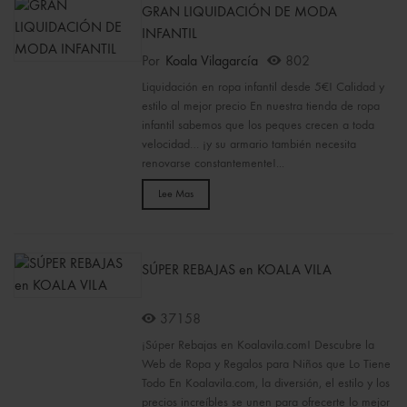
GRAN LIQUIDACIÓN DE MODA
INFANTIL
Por
Koala Vilagarcía
802
Liquidación en ropa infantil desde 5€! Calidad y
estilo al mejor precio En nuestra tienda de ropa
infantil sabemos que los peques crecen a toda
velocidad… ¡y su armario también necesita
renovarse constantemente!...
Lee Mas
SÚPER REBAJAS en KOALA VILA
37158
¡Súper Rebajas en Koalavila.com! Descubre la
Web de Ropa y Regalos para Niños que Lo Tiene
Todo En Koalavila.com, la diversión, el estilo y los
precios increíbles se unen para ofrecerte lo mejor