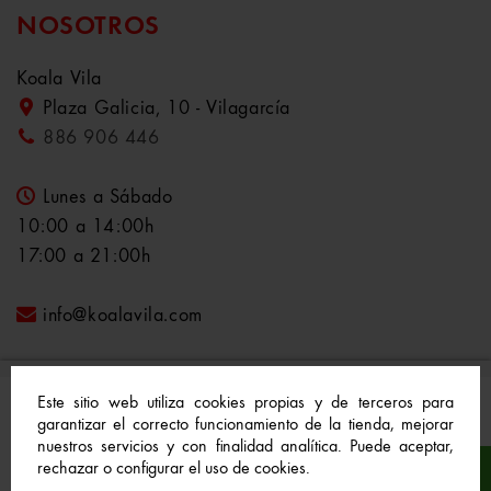
NOSOTROS
Koala Vila
Plaza Galicia, 10 - Vilagarcía
886 906 446
Lunes a Sábado
10:00 a 14:00h
17:00 a 21:00h
info@koalavila.com
Este sitio web utiliza cookies propias y de terceros para
garantizar el correcto funcionamiento de la tienda, mejorar
nuestros servicios y con finalidad analítica. Puede aceptar,
© 2021-2022 Koala Vila™. Todos los derechos
rechazar o configurar el uso de cookies.
reservados