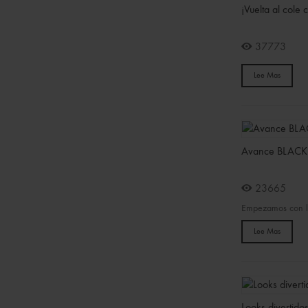
¡Vuelta al cole
37773
Lee Mas
Avance BLACK
23665
Empezamos con lo
Lee Mas
Looks divertido