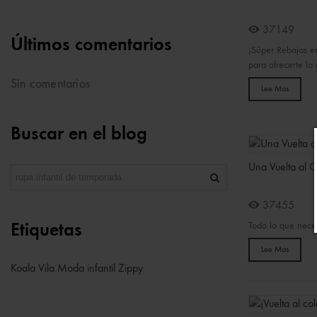
37149
Últimos comentarios
¡Súper Rebajas en
para ofrecerte lo 
Sin comentarios
Lee Mas
Buscar en el blog
Una Vuelta al C
37455
Todo lo que neces
Etiquetas
Lee Mas
Koala Vila
Moda infantil
Zippy