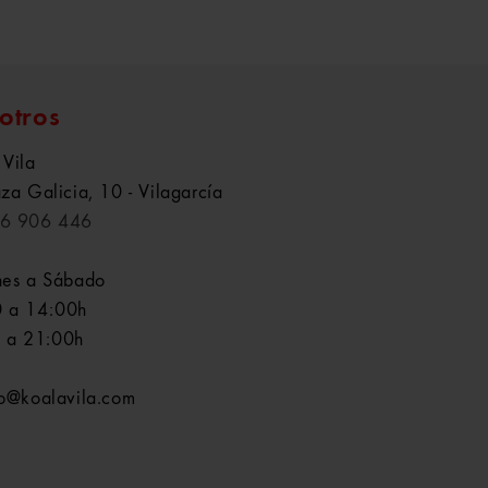
otros
 Vila
aza Galicia, 10 - Vilagarcía
6 906 446
nes a Sábado
 a 14:00h
 a 21:00h
fo@koalavila.com