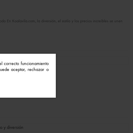
En Koalavila.com, la diversión, el estilo y los precios increíbles se unen
 el correcto funcionamiento
 Puede aceptar, rechazar o