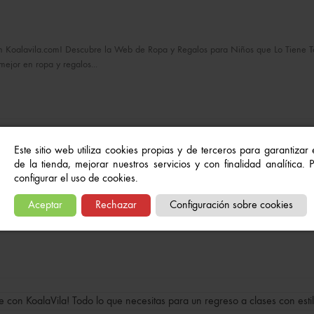
 Koalavila.com! Descubre la Web de Ropa y Regalos para Niños que Lo Tiene Todo 
mejor en ropa y regalos...
Este sitio web utiliza cookies propias y de terceros para garantizar
de la tienda, mejorar nuestros servicios y con finalidad analítica.
ole Perfecta en Koala Vila
configurar el uso de cookies.
Aceptar
Rechazar
Configuración sobre cookies
itas para que tus hijos estén cómodos para la vuelta al cole en Koala Vila