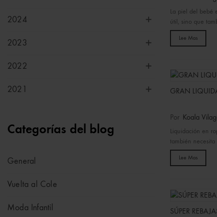
La piel del bebé 
2024
útil, sino que tam
Lee Mas
2023
2022
2021
GRAN LIQUID
Por
Koala Vilag
Categorías del blog
Liquidación en ro
también necesita 
Lee Mas
General
Vuelta al Cole
Moda Infantil
SÚPER REBAJA