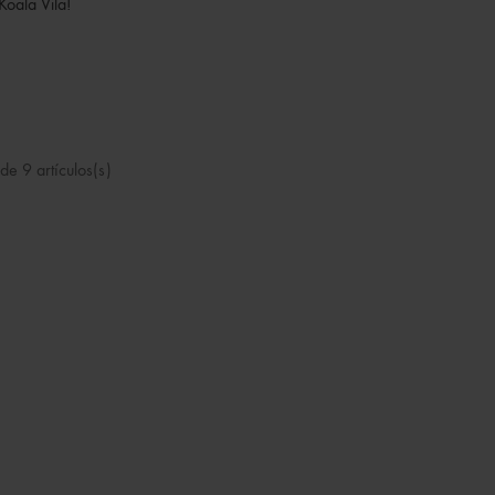
oala Vila!
e 9 artículos(s)