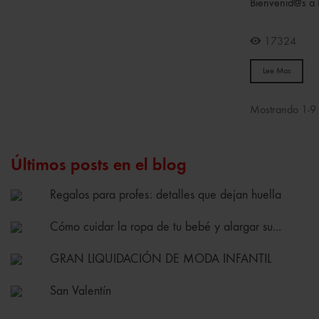
Bienvenid@s a K
17324
Lee Mas
Mostrando 1-9 d
Últimos posts en el blog
Regalos para profes: detalles que dejan huella
Cómo cuidar la ropa de tu bebé y alargar su...
GRAN LIQUIDACIÓN DE MODA INFANTIL
San Valentín