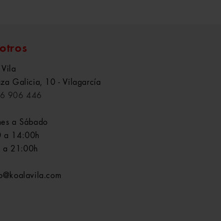
otros
 Vila
aza Galicia, 10 - Vilagarcía
6 906 446
nes a Sábado
 a 14:00h
 a 21:00h
fo@koalavila.com