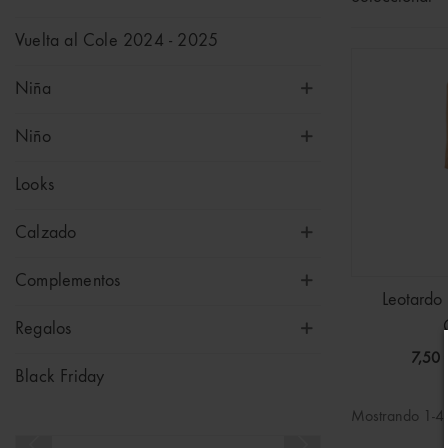
Vuelta al Cole 2024 - 2025
Niña
Niño
Looks
Calzado
Complementos
Leotardo 
Regalos
7,50 
Black Friday
Mostrando 1-4 d