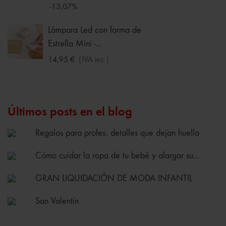
-13,07%
Chalec
Niña
Lámpara Led con forma de
Estrella Mini -...
11,19 
-30%
14,95 €
(IVA inc.)
Últimos posts en el blog
Regalos para profes: detalles que dejan huella
Cómo cuidar la ropa de tu bebé y alargar su...
GRAN LIQUIDACIÓN DE MODA INFANTIL
San Valentín