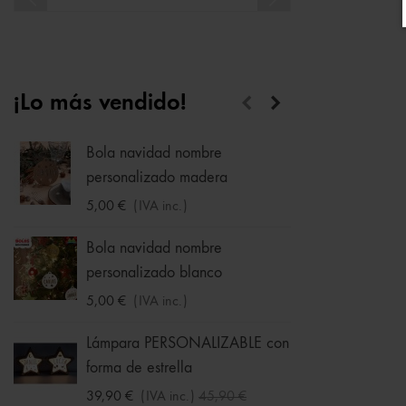
¡Lo más vendido!
Bola navidad nombre
Calcet
personalizado madera
1,75 €
5,00 €
(IVA inc.)
Hucha
Bola navidad nombre
33,95 
personalizado blanco
5,00 €
(IVA inc.)
Sudade
Ball -
Lámpara PERSONALIZABLE con
forma de estrella
16,09 
-30%
39,90 €
(IVA inc.)
45,90 €