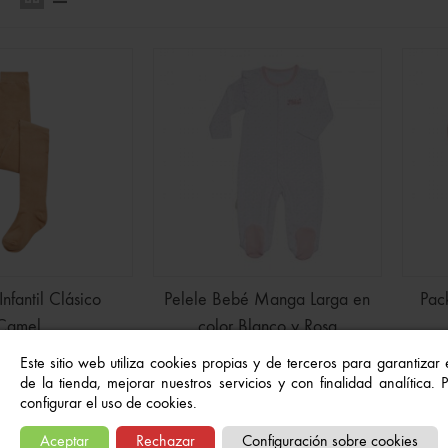
Infantil Clásico
Pelele Bebé Manga Larga en
Pac
Camel
color Blanco y Rosa
€
(IVA inc.)
17,99 €
(IVA inc.)
Este sitio web utiliza cookies propias y de terceros para garantizar
de la tienda, mejorar nuestros servicios y con finalidad analítica.
configurar el uso de cookies.
e 4 artículos(s)
Aceptar
Rechazar
Configuración sobre cookies