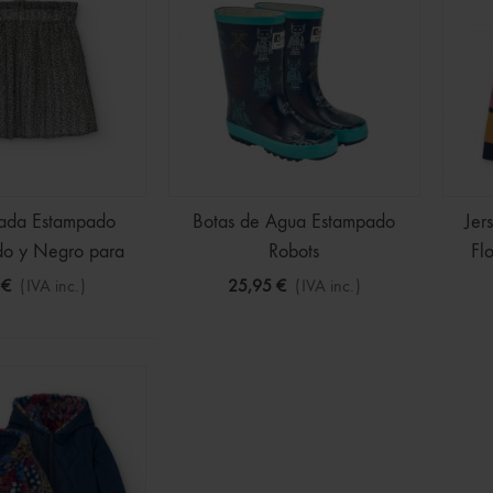
o En Azul Marino Para
€
(IVA inc.)
15,99 €
sada Estampado
Botas de Agua Estampado
Jer
do y Negro para
Robots
Fl
Niña
 €
(IVA inc.)
25,95 €
(IVA inc.)