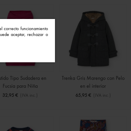
 el correcto funcionamiento
 Puede aceptar, rechazar o
stido Tipo Sudadera en
Trenka Gris Marengo con Pelo
Fucsia para Niña
en el interior
32,95 €
(IVA inc.)
65,95 €
(IVA inc.)