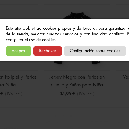
Este sitio web utiliza cookies propias y de terceros para garantizar
de la tienda, mejorar nuestros servicios y con finalidad analítica.
configurar el uso de cookies.
ines Bluey Surtidos
Aceptar
Rechazar
Configuración sobre cookies
(IVA inc.)
2,50 €
-30%
 CAJA FUERTE colores
n Polipiel y Perlas
Jersey Negro con Perlas en
Ve
€
(IVA inc.)
ra Niña
Cuello y Puños para Niña
 €
(IVA inc.)
35,95 €
(IVA inc.)
ra Infantil de Dragon
 Manga Larga
€
(IVA inc.)
22,99 €