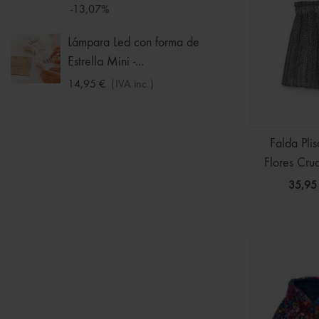
-13,07%
Chalec
Niña
Lámpara Led con forma de
Estrella Mini -...
11,19 
-30%
14,95 €
(IVA inc.)
Falda Pli
Flores Cru
35,95