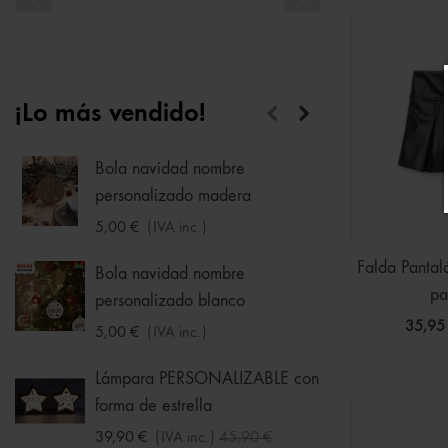
¡Lo más vendido!
Bola navidad nombre
Calcet
personalizado madera
1,75 €
5,00 €
(IVA inc.)
Hucha
Falda Pantaló
Bola navidad nombre
33,95 
pa
personalizado blanco
35,95
5,00 €
(IVA inc.)
Sudade
Ball -
Lámpara PERSONALIZABLE con
forma de estrella
16,09 
-30%
39,90 €
(IVA inc.)
45,90 €